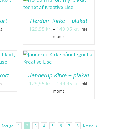
ort
Hørdum Kirke – plakat
Prisinterval:
129,95
kr.
–
149,95
kr.
ms
inkl.
129,95 kr.
moms
til
149,95 kr.
kort
Jannerup Kirke – plakat
Prisinterval:
129,95
kr.
–
149,95
kr.
ms
inkl.
129,95 kr.
moms
til
149,95 kr.
Forrige
1
2
3
4
5
6
7
8
Næste