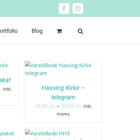
Facebook
Instagram
ortfolio
Blog
akat
Hassing Kirke –
Prisinterval:
.
inkl.
129,95 kr.
telegram
til
Prisinterval:
24,95
kr.
–
29,95
kr.
inkl.
149,95 kr.
24,95 kr.
moms
til
29,95 kr.