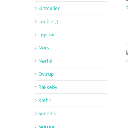
Klitmøller
Lodbjerg
Løgstør
Nors
Nørhå
Ovtrup
Rakkeby
Ræhr
Sennels
Sjørring