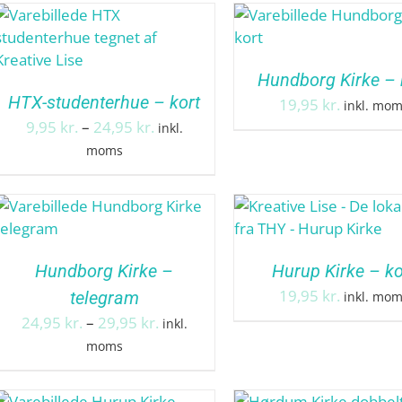
Hundborg Kirke – 
HTX-studenterhue – kort
19,95
kr.
inkl. mo
Prisinterval:
9,95
kr.
–
24,95
kr.
inkl.
9,95 kr.
moms
til
24,95 kr.
Hundborg Kirke –
Hurup Kirke – ko
19,95
kr.
telegram
inkl. mo
Prisinterval:
24,95
kr.
–
29,95
kr.
inkl.
24,95 kr.
moms
til
29,95 kr.