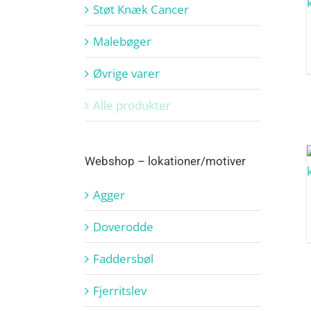
Støt Knæk Cancer
Malebøger
Øvrige varer
Alle produkter
Webshop – lokationer/motiver
Agger
Doverodde
Faddersbøl
Fjerritslev