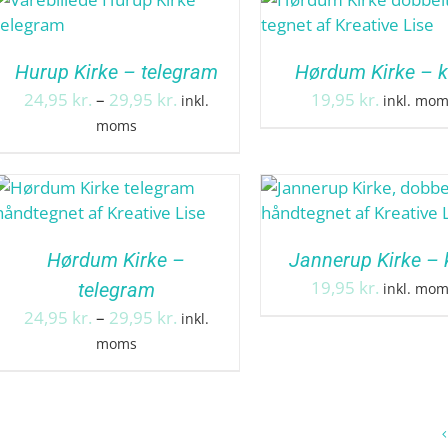
Hurup Kirke – telegram
Hørdum Kirke – k
Prisinterval:
24,95
kr.
–
29,95
kr.
19,95
kr.
inkl.
inkl. mo
24,95 kr.
moms
til
29,95 kr.
Hørdum Kirke –
Jannerup Kirke – 
19,95
kr.
telegram
inkl. mo
Prisinterval:
24,95
kr.
–
29,95
kr.
inkl.
24,95 kr.
moms
til
29,95 kr.