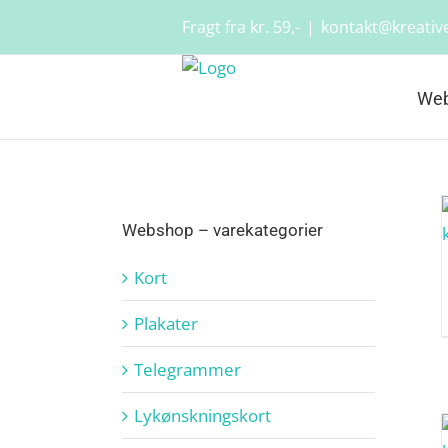
Skip
Fragt fra kr. 59,-
|
kontakt@kreative
to
content
We
Webshop – varekategorier
Kort
Plakater
Telegrammer
Lykønskningskort