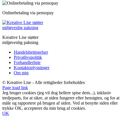
Onlinebetaling via pensopay
Kreative Lise støtter
miljøvenlig pakning
Handelsbetingelser
Privatlivspolitik
Forhandlerliste
Kontaktoplysninger
Om mig
© Kreative Lise - Alle rettigheder forbeholdes
Facebook
Instagram
Page load link
Jeg bruger cookies (jeg vil dog hellere spise dem...), inklusiv
tredjeparts, for at sikre, at siden fungerer efter hensigten, og for at
måle og rapportere på brugen af siden. Ved at benytte siden eller
trykke OK, accepterer du min brug af cookies.
OK
Go
to