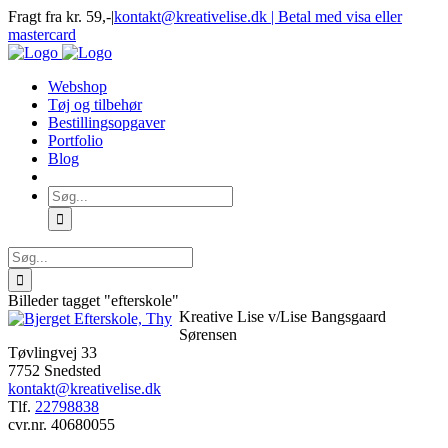
Skip
Fragt fra kr. 59,-
|
kontakt@kreativelise.dk | Betal med visa eller
to
mastercard
content
Facebook
Instagram
Webshop
Tøj og tilbehør
Bestillingsopgaver
Portfolio
Blog
Søg
efter:
Søg
efter:
Billeder tagget "efterskole"
Kreative Lise v/Lise Bangsgaard
Sørensen
Tøvlingvej 33
7752 Snedsted
kontakt@kreativelise.dk
Tlf.
22798838
cvr.nr. 40680055