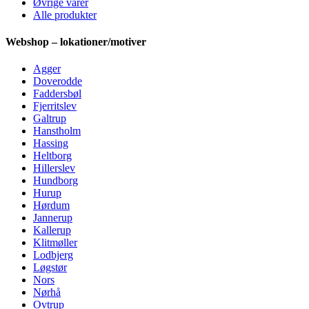
Øvrige varer
Alle produkter
Webshop – lokationer/motiver
Agger
Doverodde
Faddersbøl
Fjerritslev
Galtrup
Hanstholm
Hassing
Heltborg
Hillerslev
Hundborg
Hurup
Hørdum
Jannerup
Kallerup
Klitmøller
Lodbjerg
Løgstør
Nors
Nørhå
Ovtrup