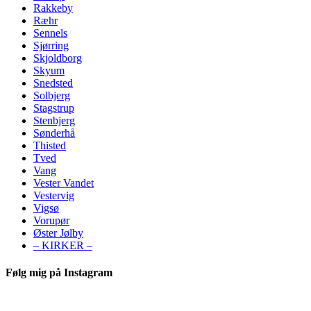
Rakkeby
Ræhr
Sennels
Sjørring
Skjoldborg
Skyum
Snedsted
Solbjerg
Stagstrup
Stenbjerg
Sønderhå
Thisted
Tved
Vang
Vester Vandet
Vestervig
Vigsø
Vorupør
Øster Jølby
– KIRKER –
Følg mig på Instagram