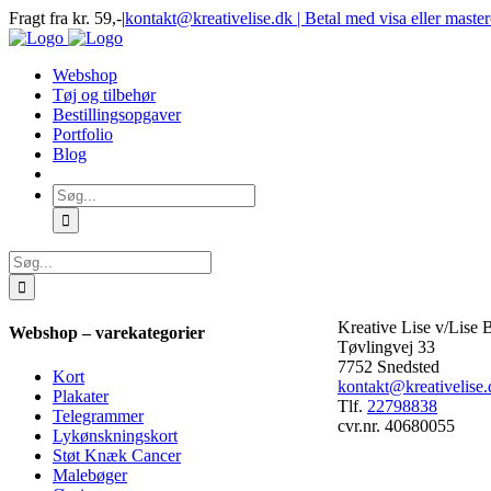
Skip
Fragt fra kr. 59,-
|
kontakt@kreativelise.dk | Betal med visa eller maste
to
Facebook
Instagram
content
Webshop
Tøj og tilbehør
Bestillingsopgaver
Portfolio
Blog
Søg
efter:
Søg
efter:
Kreative Lise v/Lise
Webshop – varekategorier
Tøvlingvej 33
7752 Snedsted
Kort
kontakt@kreativelise.
Plakater
Tlf.
22798838
Telegrammer
cvr.nr. 40680055
Lykønskningskort
Støt Knæk Cancer
Malebøger