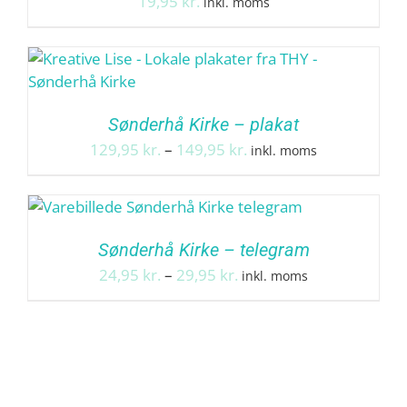
19,95
kr.
inkl. moms
Sønderhå Kirke – plakat
Prisinterval:
129,95
kr.
–
149,95
kr.
inkl. moms
129,95 kr.
til
149,95 kr.
Sønderhå Kirke – telegram
Prisinterval:
24,95
kr.
–
29,95
kr.
inkl. moms
24,95 kr.
til
29,95 kr.