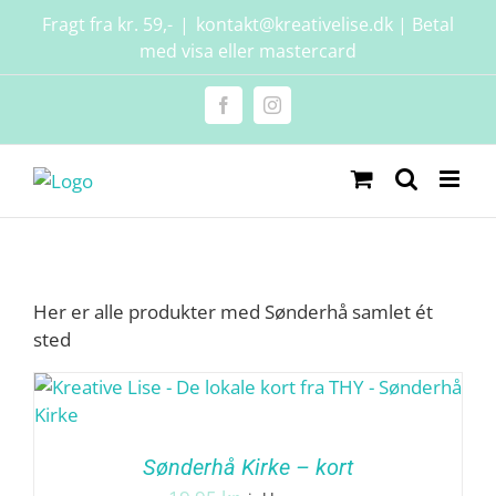
Skip
Fragt fra kr. 59,-
|
kontakt@kreativelise.dk | Betal
to
med visa eller mastercard
content
Facebook
Instagram
Her er alle produkter med Sønderhå samlet ét
sted
Sønderhå Kirke – kort