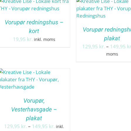
Vorupør redningshus –
Vorupør redningsh
kort
plakat
19,95
kr.
inkl. moms
129,95
kr.
–
149,95
kr
moms
Vorupør,
Vesterhavsgade –
plakat
Prisinterval:
129,95
kr.
–
149,95
kr.
inkl.