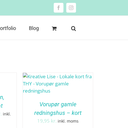
Facebook
Instagram
ortfolio
Blog
n,
Vorupør gamle
t
redningshus – kort
Prisinterval:
.
inkl.
129,95 kr.
19,95
kr.
inkl. moms
til