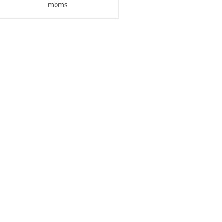
129,95 kr.
moms
til
149,95 kr.