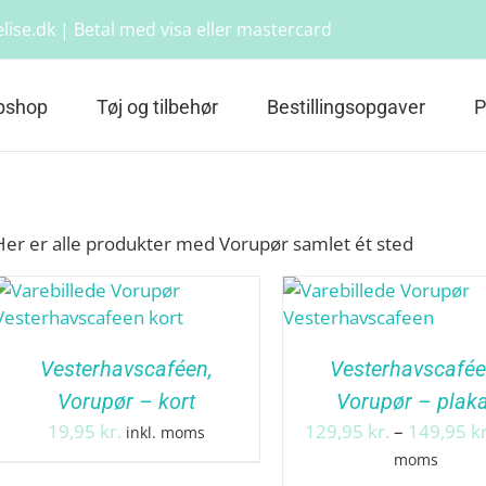
lise.dk | Betal med visa eller mastercard
bshop
Tøj og tilbehør
Bestillingsopgaver
P
Her er alle produkter med Vorupør samlet ét sted
Vesterhavscaféen,
Vesterhavscafée
Vorupør – kort
Vorupør – plaka
19,95
kr.
129,95
kr.
–
149,95
kr
inkl. moms
moms