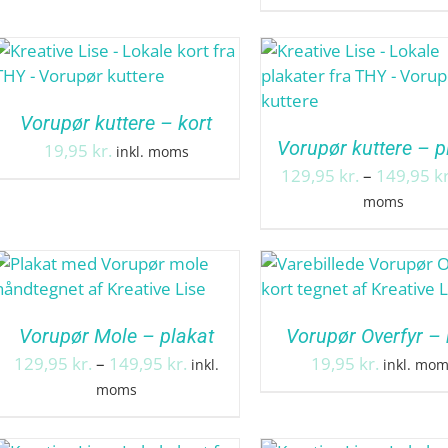
Vorupør kuttere – kort
Vorupør kuttere – p
19,95
kr.
inkl. moms
129,95
kr.
–
149,95
kr
moms
Vorupør Mole – plakat
Vorupør Overfyr – 
Prisinterval:
129,95
kr.
–
149,95
kr.
19,95
kr.
inkl.
inkl. mo
129,95 kr.
moms
til
149,95 kr.