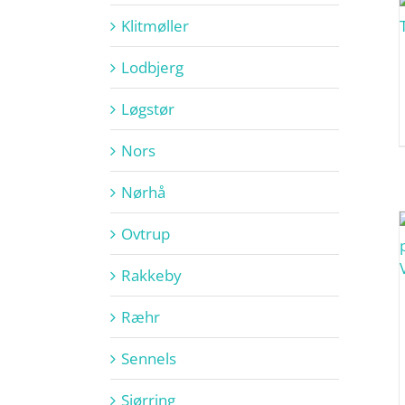
Klitmøller
Lodbjerg
Løgstør
Nors
Nørhå
Ovtrup
Rakkeby
Ræhr
Sennels
Sjørring