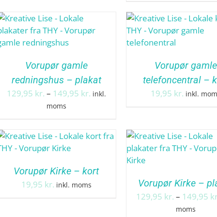
Vorupør gamle
Vorupør gamle
redningshus – plakat
telefoncentral – k
Prisinterval:
129,95
kr.
–
149,95
kr.
19,95
kr.
inkl.
inkl. mo
129,95 kr.
moms
til
149,95 kr.
Vorupør Kirke – kort
Vorupør Kirke – pl
19,95
kr.
inkl. moms
129,95
kr.
–
149,95
kr
moms