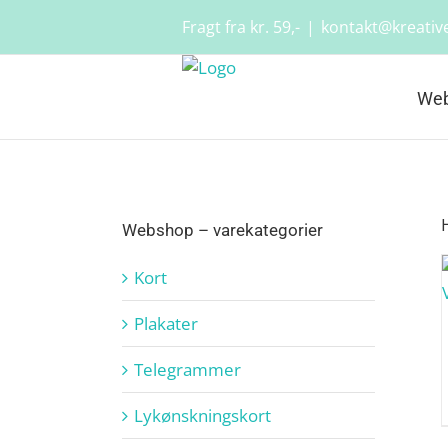
Skip
Fragt fra kr. 59,-
|
kontakt@kreative
to
content
We
Webshop – varekategorier
Kort
Plakater
Telegrammer
Lykønskningskort