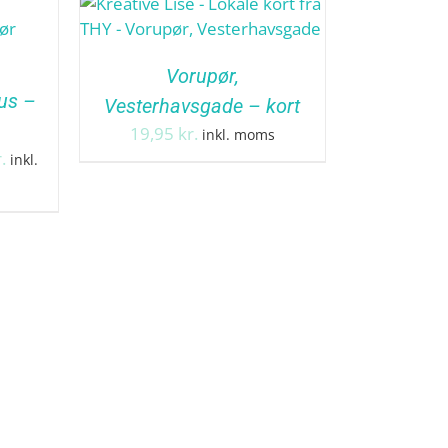
Vorupør,
us –
Vesterhavsgade – kort
19,95
kr.
inkl. moms
Prisinterval:
.
inkl.
129,95 kr.
til
149,95 kr.