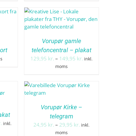
149,95 kr.
Vorupør gamle
ort
telefoncentral – plakat
Prisinterval:
129,95
kr.
–
149,95
kr.
ms
inkl.
129,95 kr.
moms
til
149,95 kr.
Vorupør Kirke –
akat
telegram
Prisinterval:
.
inkl.
Prisinterval:
24,95
kr.
–
29,95
kr.
inkl.
129,95 kr.
24,95 kr.
moms