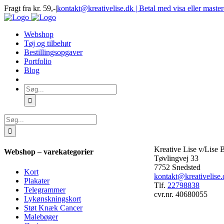
Skip
Fragt fra kr. 59,-
|
kontakt@kreativelise.dk | Betal med visa eller maste
to
Facebook
Instagram
content
Webshop
Tøj og tilbehør
Bestillingsopgaver
Portfolio
Blog
Søg
efter:
Søg
efter:
Kreative Lise v/Lise
Webshop – varekategorier
Tøvlingvej 33
7752 Snedsted
Kort
kontakt@kreativelise.
Plakater
Tlf.
22798838
Telegrammer
cvr.nr. 40680055
Lykønskningskort
Støt Knæk Cancer
Malebøger