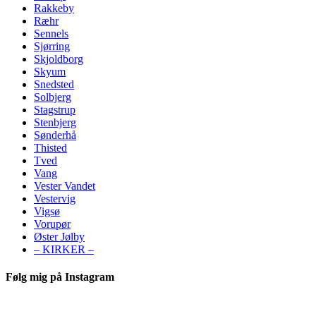
Rakkeby
Ræhr
Sennels
Sjørring
Skjoldborg
Skyum
Snedsted
Solbjerg
Stagstrup
Stenbjerg
Sønderhå
Thisted
Tved
Vang
Vester Vandet
Vestervig
Vigsø
Vorupør
Øster Jølby
– KIRKER –
Følg mig på Instagram