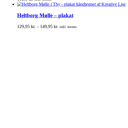
Heltborg Mølle – plakat
Prisinterval:
129,95
kr.
–
149,95
kr.
inkl. moms
129,95 kr.
til
149,95 kr.