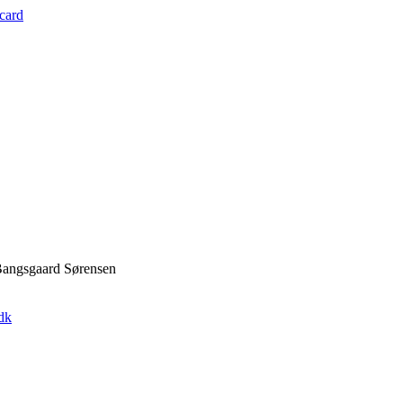
rcard
 Bangsgaard Sørensen
dk