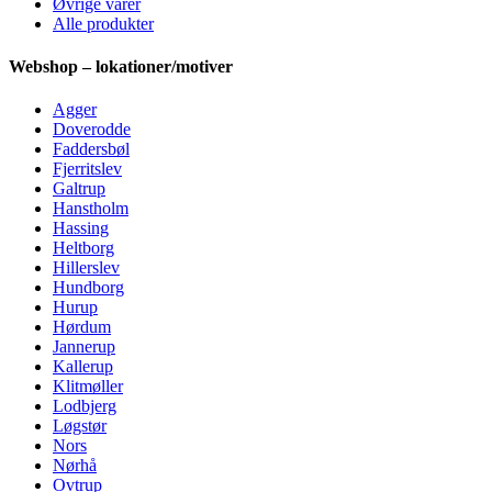
Øvrige varer
Alle produkter
Webshop – lokationer/motiver
Agger
Doverodde
Faddersbøl
Fjerritslev
Galtrup
Hanstholm
Hassing
Heltborg
Hillerslev
Hundborg
Hurup
Hørdum
Jannerup
Kallerup
Klitmøller
Lodbjerg
Løgstør
Nors
Nørhå
Ovtrup