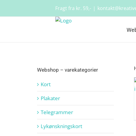
Skip
Fragt fra kr. 59,-
|
kontakt@kreative
to
content
We
Webshop – varekategorier
Kort
Plakater
Telegrammer
Lykønskningskort