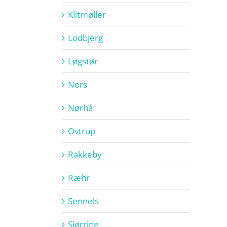
Klitmøller
Lodbjerg
Løgstør
Nors
Nørhå
Ovtrup
Rakkeby
Ræhr
Sennels
Sjørring