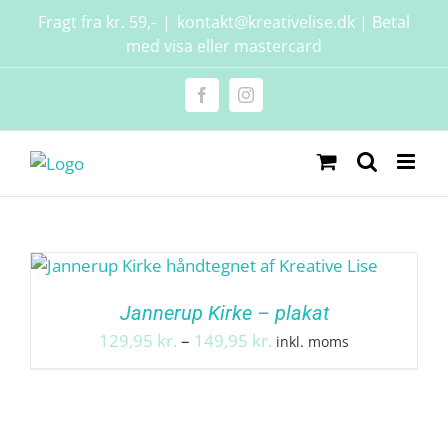
Skip
Fragt fra kr. 59,-
|
kontakt@kreativelise.dk | Betal
to
med visa eller mastercard
content
Facebook
Instagram
Jannerup Kirke – plakat
Prisinterval:
129,95
kr.
–
149,95
kr.
inkl. moms
129,95 kr.
til
149,95 kr.