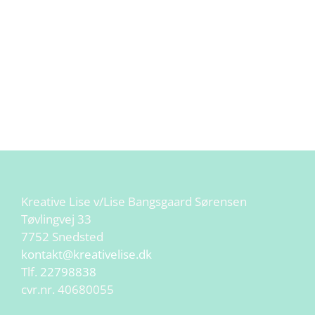
Kreative Lise v/Lise Bangsgaard Sørensen
Tøvlingvej 33
7752 Snedsted
kontakt@kreativelise.dk
Tlf.
22798838
cvr.nr. 40680055