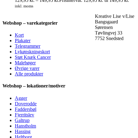
129,95
kr.
–
149,95
kr.
Prisinterval: 129,95 kr. til 149,95 kr.
inkl. moms
Kreative Lise v/Lise
Bangsgaard
Webshop – varekategorier
Sørensen
Tøvlingvej 33
Kort
7752 Snedsted
Plakater
Telegrammer
Lykønskningskort
Støt Knæk Cancer
Malebøger
Øvrige varer
Alle produkter
Webshop – lokationer/motiver
Agger
Doverodde
Faddersbøl
Fjerritslev
Galtrup
Hanstholm
Hassing
Heltborg