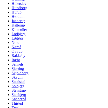
Hillerslev
Hundborg
Hurup
Hørdum
Jannerup
Kallerup
Klitmøller
Lodbjerg
Løgstør
Nors
Nørhå
Ovtrup
Rakkeby
Ræhr
Sennels
Sjørring
Skjoldborg
Skyum
Snedsted
Solbjerg
Stagstrup
Stenbjerg
Sønderhå
Thisted
Tved