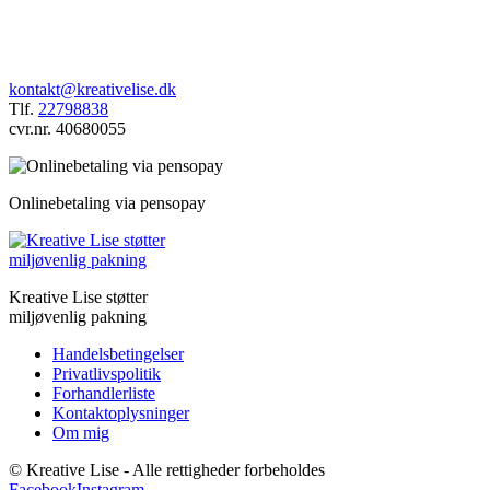
kontakt@kreativelise.dk
Tlf.
22798838
cvr.nr. 40680055
Onlinebetaling via pensopay
Kreative Lise støtter
miljøvenlig pakning
Handelsbetingelser
Privatlivspolitik
Forhandlerliste
Kontaktoplysninger
Om mig
© Kreative Lise - Alle rettigheder forbeholdes
Facebook
Instagram