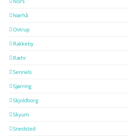
Nors
Nørhå
Ovtrup
Rakkeby
Ræhr
Sennels
Sjørring
Skjoldborg
Skyum
Snedsted