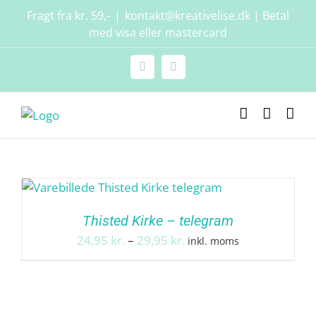
Skip
Fragt fra kr. 59,-
|
kontakt@kreativelise.dk | Betal
to
med visa eller mastercard
content
Facebook
Instagram
Thisted Kirke – telegram
Prisinterval:
24,95
kr.
–
29,95
kr.
inkl. moms
24,95 kr.
til
29,95 kr.