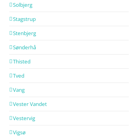
Solbjerg
Stagstrup
Stenbjerg
Sønderhå
Thisted
Tved
Vang
Vester Vandet
Vestervig
Vigsø