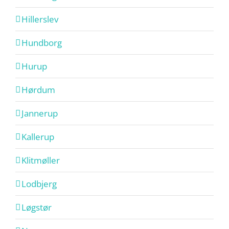
Hillerslev
Hundborg
Hurup
Hørdum
Jannerup
Kallerup
Klitmøller
Lodbjerg
Løgstør