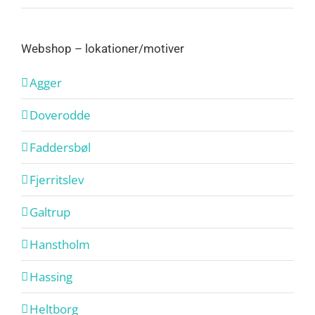
Webshop – lokationer/motiver
Agger
Doverodde
Faddersbøl
Fjerritslev
Galtrup
Hanstholm
Hassing
Heltborg