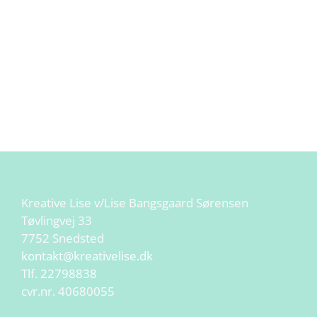
Kreative Lise v/Lise Bangsgaard Sørensen
Tøvlingvej 33
7752 Snedsted
kontakt@kreativelise.dk
Tlf.
22798838
cvr.nr. 40680055