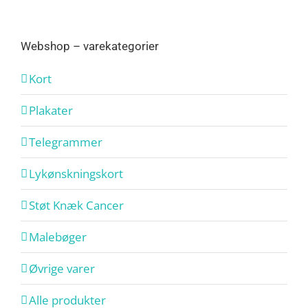
Webshop – varekategorier
Kort
Plakater
Telegrammer
Lykønskningskort
Støt Knæk Cancer
Malebøger
Øvrige varer
Alle produkter