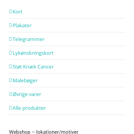
Kort
Plakater
Telegrammer
Lykønskningskort
Støt Knæk Cancer
Malebøger
Øvrige varer
Alle produkter
Webshop – lokationer/motiver