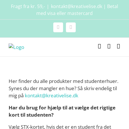
Skip
Fragt fra kr. 59,-
|
kontakt@kreativelise.dk | Betal
to
med visa eller mastercard
content
Facebook
Instagram
Her finder du alle produkter med studenterhuer.
Synes du der mangler en hue? Så skriv endelig til
mig på
kontakt@kreativelise.dk
Har du brug for hjælp til at vælge det rigtige
kort til studenten?
Vælg STX-kortet, hvis det er en student fra det