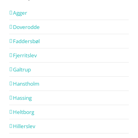
Agger
Doverodde
Faddersbøl
Fjerritslev
Galtrup
Hanstholm
Hassing
Heltborg
Hillerslev