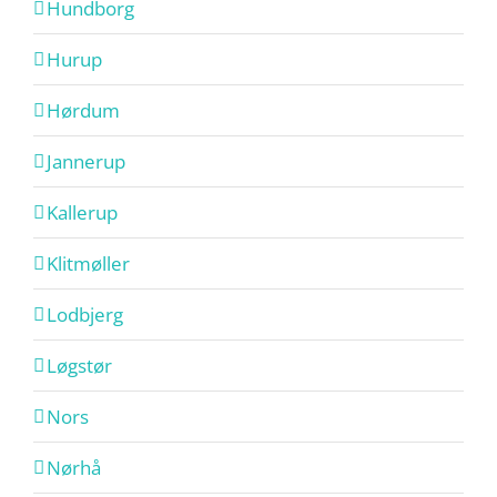
Hundborg
Hurup
Hørdum
Jannerup
Kallerup
Klitmøller
Lodbjerg
Løgstør
Nors
Nørhå