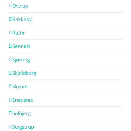
Ovtrup
Rakkeby
Ræhr
Sennels
Sjørring
Skjoldborg
Skyum
Snedsted
Solbjerg
Stagstrup