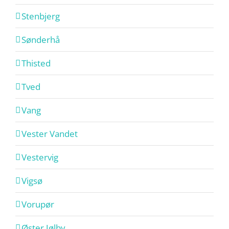
Stenbjerg
Sønderhå
Thisted
Tved
Vang
Vester Vandet
Vestervig
Vigsø
Vorupør
Øster Jølby