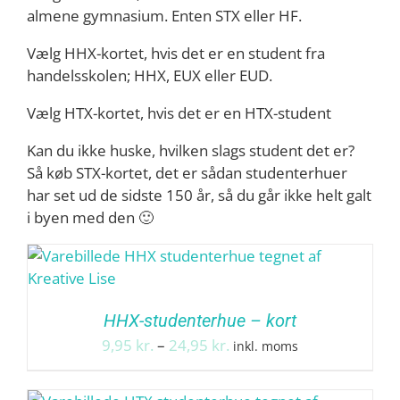
almene gymnasium. Enten STX eller HF.
Vælg HHX-kortet, hvis det er en student fra
handelsskolen; HHX, EUX eller EUD.
Vælg HTX-kortet, hvis det er en HTX-student
Kan du ikke huske, hvilken slags student det er?
Så køb STX-kortet, det er sådan studenterhuer
har set ud de sidste 150 år, så du går ikke helt galt
i byen med den 🙂
HHX-studenterhue – kort
Prisinterval:
9,95
kr.
–
24,95
kr.
inkl. moms
9,95 kr.
til