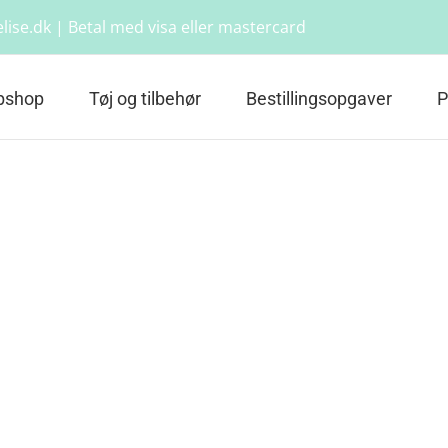
lise.dk | Betal med visa eller mastercard
bshop
Tøj og tilbehør
Bestillingsopgaver
P