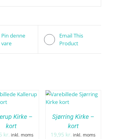
Pin denne
Email This
vare
Product
lerup Kirke –
Sjørring Kirke –
kort
kort
95
kr.
19,95
kr.
inkl. moms
inkl. moms