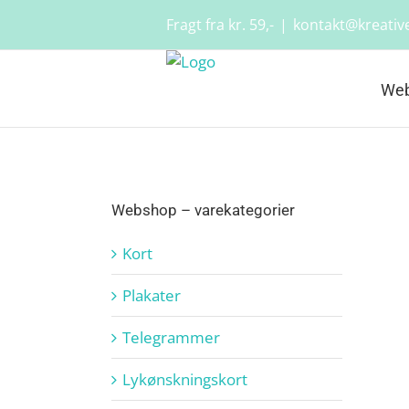
Skip
Fragt fra kr. 59,-
|
kontakt@kreative
to
content
We
Webshop – varekategorier
Kort
Plakater
Telegrammer
Lykønskningskort