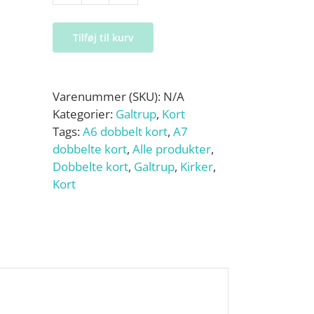
Kirke
-
Tilføj til kurv
kort
antal
Varenummer (SKU):
N/A
Kategorier:
Galtrup
,
Kort
Tags:
A6 dobbelt kort
,
A7
dobbelte kort
,
Alle produkter
,
Dobbelte kort
,
Galtrup
,
Kirker
,
Kort