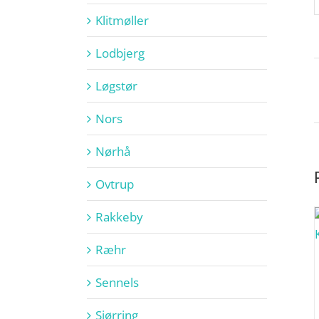
Klitmøller
Lodbjerg
Løgstør
Nors
Nørhå
Ovtrup
Rakkeby
Ræhr
Sennels
Sjørring