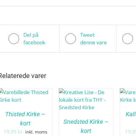
Del på
Tweet
facebook
denne vare
Relaterede varer
Thisted Kirke –
Kal
Snedsted Kirke –
kort
kort
19,95
kr.
19,
inkl. moms