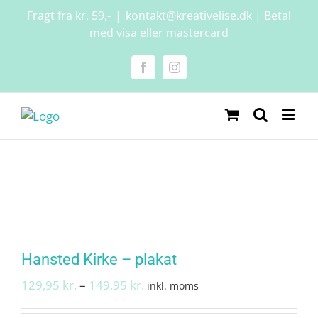
Skip
Fragt fra kr. 59,-
|
kontakt@kreativelise.dk | Betal
to
med visa eller mastercard
content
Facebook
Instagram
Hansted Kirke – plakat
Prisinterval:
129,95
kr.
–
149,95
kr.
inkl. moms
129,95 kr.