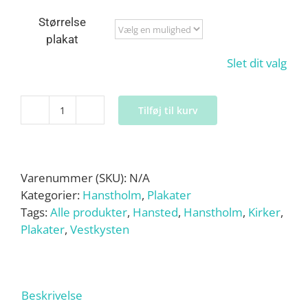
til
149,95 kr.
Størrelse
plakat
Slet dit valg
Tilføj til kurv
Hansted
Kirke
-
plakat
Varenummer (SKU):
N/A
antal
Kategorier:
Hanstholm
,
Plakater
Tags:
Alle produkter
,
Hansted
,
Hanstholm
,
Kirker
,
Plakater
,
Vestkysten
Beskrivelse