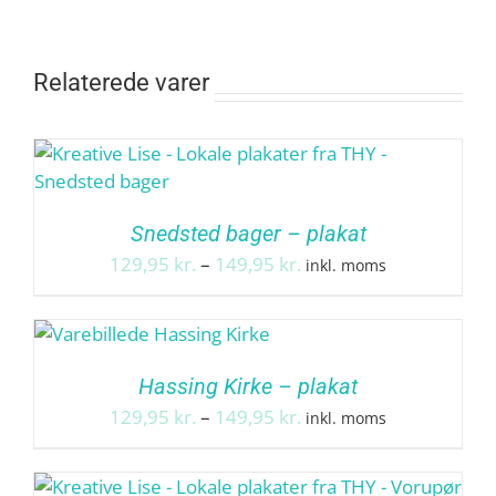
Relaterede varer
Snedsted bager – plakat
Prisinterval:
129,95
kr.
–
149,95
kr.
inkl. moms
129,95 kr.
til
149,95 kr.
Hassing Kirke – plakat
Prisinterval:
129,95
kr.
–
149,95
kr.
inkl. moms
129,95 kr.
til