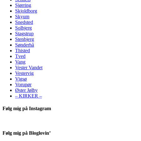
Sjørring
Skjoldborg
Skyum
Snedsted
Solbjerg
Stagstrup
Stenbjerg
Sønderhå
Thisted
Tved
Vang
Vester Vandet
Vestervig
Vigsø
Vorupør
Øster Jølby
– KIRKER –
Følg mig på Instagram
Følg mig på Bloglovin’