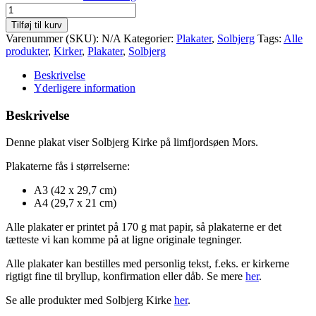
Solbjerg
Kirke
Tilføj til kurv
-
Varenummer (SKU):
N/A
Kategorier:
Plakater
,
Solbjerg
Tags:
Alle
plakat
produkter
,
Kirker
,
Plakater
,
Solbjerg
antal
Beskrivelse
Yderligere information
Beskrivelse
Denne plakat viser Solbjerg Kirke på limfjordsøen Mors.
Plakaterne fås i størrelserne:
A3 (42 x 29,7 cm)
A4 (29,7 x 21 cm)
Alle plakater er printet på 170 g mat papir, så plakaterne er det
tætteste vi kan komme på at ligne originale tegninger.
Alle plakater kan bestilles med personlig tekst, f.eks. er kirkerne
rigtigt fine til bryllup, konfirmation eller dåb. Se mere
her
.
Se alle produkter med Solbjerg Kirke
her
.