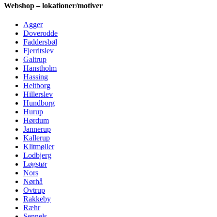
Webshop – lokationer/motiver
Agger
Doverodde
Faddersbøl
Fjerritslev
Galtrup
Hanstholm
Hassing
Heltborg
Hillerslev
Hundborg
Hurup
Hørdum
Jannerup
Kallerup
Klitmøller
Lodbjerg
Løgstør
Nors
Nørhå
Ovtrup
Rakkeby
Ræhr
Sennels