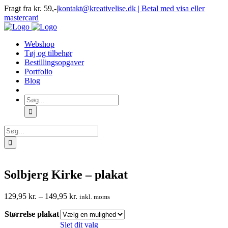
Skip
Fragt fra kr. 59,-
|
kontakt@kreativelise.dk | Betal med visa eller
to
mastercard
content
Facebook
Instagram
Webshop
Tøj og tilbehør
Bestillingsopgaver
Portfolio
Blog
Søg
efter:
Søg
efter:
Solbjerg Kirke – plakat
Prisinterval:
129,95
kr.
–
149,95
kr.
inkl. moms
129,95 kr.
Størrelse plakat
til
149,95 kr.
Slet dit valg