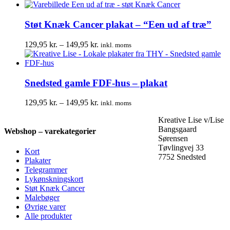
129,95 kr.
til
149,95 kr.
Støt Knæk Cancer plakat – “Een ud af træ”
Prisinterval:
129,95
kr.
–
149,95
kr.
inkl. moms
129,95 kr.
til
149,95 kr.
Snedsted gamle FDF-hus – plakat
Prisinterval:
129,95
kr.
–
149,95
kr.
inkl. moms
129,95 kr.
Kreative Lise v/Lise
til
Bangsgaard
149,95 kr.
Webshop – varekategorier
Sørensen
Tøvlingvej 33
Kort
7752 Snedsted
Plakater
Telegrammer
Lykønskningskort
Støt Knæk Cancer
Malebøger
Øvrige varer
Alle produkter