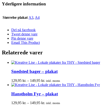
Yderligere information
Størrelse plakat
A3
,
A4
Del på facebook
Tweet denne vare
Pin denne vare
Email This Product
Relaterede varer
Snedsted bager – plakat
Prisinterval:
129,95
kr.
–
149,95
kr.
inkl. moms
129,95 kr.
til
149,95 kr.
Hanstholm Fyr – plakat
Prisinterval:
129,95
kr.
–
149,95
kr.
inkl. moms