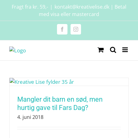
Skip
Fragt fra kr. 59,-
|
kontakt@kreativelise.dk | Betal
to
med visa eller mastercard
content
Facebook
Instagram
Mangler dit barn en sød, men
hurtig gave til Fars Dag?
4. juni 2018