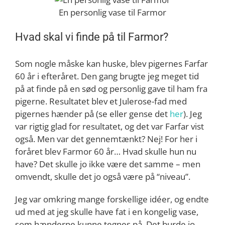
En personlig vase til Farmor
Hvad skal vi finde på til Farmor?
Som nogle måske kan huske, blev pigernes Farfar
60 år i efteråret. Den gang brugte jeg meget tid
på at finde på en sød og personlig gave til ham fra
pigerne. Resultatet blev et Julerose-fad med
pigernes hænder på (se eller gense det
her
). Jeg
var rigtig glad for resultatet, og det var Farfar vist
også. Men var det gennemtænkt? Nej! For her i
foråret blev Farmor 60 år… Hvad skulle hun nu
have? Det skulle jo ikke være det samme – men
omvendt, skulle det jo også være på “niveau”.
Jeg var omkring mange forskellige idéer, og endte
ud med at jeg skulle have fat i en kongelig vase,
som hænderne kunne tegnes på. Det burde jo