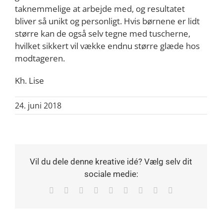
taknemmelige at arbejde med, og resultatet
bliver så unikt og personligt. Hvis børnene er lidt
større kan de også selv tegne med tuscherne,
hvilket sikkert vil vække endnu større glæde hos
modtageren.
Kh. Lise
24. juni 2018
Vil du dele denne kreative idé? Vælg selv dit
sociale medie:
Facebook
X
Reddit
LinkedIn
WhatsApp
Tumblr
Pinterest
Vk
E-
mail