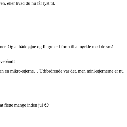
n, eller hvad du nu får lyst til.
ner. Og at både øjne og fingre er i form til at nørkle med de små
gavebånd!
ådan en mikro-stjerne… Udfordrende var det, men mini-stjernerne er nu
t flette mange inden jul 🙂