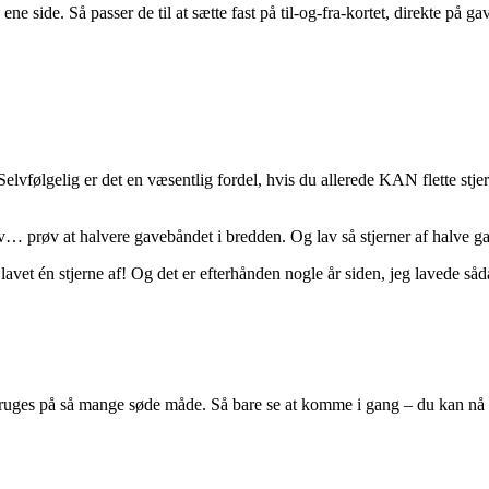
side. Så passer de til at sætte fast på til-og-fra-kortet, direkte på gave
elvfølgelig er det en væsentlig fordel, hvis du allerede KAN flette stjer
selv… prøv at halvere gavebåndet i bredden. Og lav så stjerner af halve 
avet én stjerne af! Og det er efterhånden nogle år siden, jeg lavede s
ruges på så mange søde måde. Så bare se at komme i gang – du kan nå a