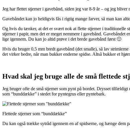
Jeg har flettet stjerner i gavebånd, siden jeg var 8-9 år – og jeg blive
Gavebåndet kan jo heldigvis fås i rigtig mange farver, så man kan alti
Og hvis du tænker, at det er svært nok at flette stjerner i traditionelle
stjerner i papir, men det er meget nemmere i gavebånd. Gavebåndet er 
lige igennem. Du kan jo altid prøve i det brede gavebånd først 🙂
Hvis du bruger 0,5 mm bredt gavebånd (det smalle), så lav strimlerne c
det virker bedre, når man bukker enderne spidse. Altså bukker et hjør
Hvad skal jeg bruge alle de små flettede stj
Jeg bruger ofte de små stjerner som pynt på bordet. Drysset tilfældigt 
som “bunddække” i stedet for pyntegrus eller pyntebark.
Flettede stjerner som “bunddække”
Du kan også trække sytråd igennem en af spidserne, og hænge dem på