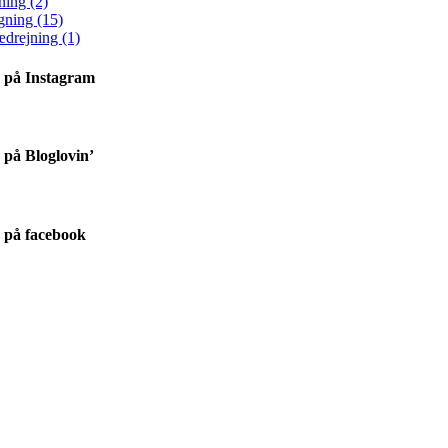
ning (2)
gning (15)
ædrejning (1)
 på Instagram
 på Bloglovin’
 på facebook