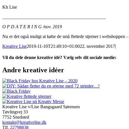
Kh Lise
_____________________________________________
O P D A T E R I N G /nov. 2019
Nu er det også muligt at købe de små flettede stjerner i webshoppen –
Kreative Lise
2019-11-10T21:49:10+01:00
22. november 2017
|
Vil du dele denne kreative idé? Vælg selv dit sociale medie:
Facebook
X
Reddit
LinkedIn
WhatsApp
Tumblr
Pinterest
Vk
E-
Andre kreative idéer
mail
Kreative Lise v/Lise Bangsgaard Sørensen
Tøvlingvej 33
7752 Snedsted
kontakt@kreativelise.dk
Tlf.
22798838