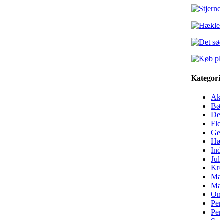
Kategori
Ak
Bø
De
Fle
Ge
Hæ
In
Jul
Kre
Ma
Ma
Om
Per
Pe