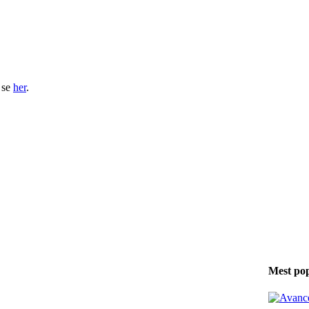
 se
her
.
Mest po