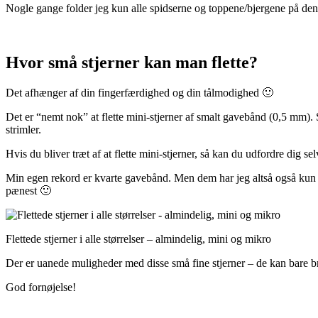
Nogle gange folder jeg kun alle spidserne og toppene/bjergene på den ene 
Hvor små stjerner kan man flette?
Det afhænger af din fingerfærdighed og din tålmodighed 🙂
Det er “nemt nok” at flette mini-stjerner af smalt gavebånd (0,5 mm). S
strimler.
Hvis du bliver træt af at flette mini-stjerner, så kan du udfordre dig 
Min egen rekord er kvarte gavebånd. Men dem har jeg altså også kun l
pænest 🙂
Flettede stjerner i alle størrelser – almindelig, mini og mikro
Der er uanede muligheder med disse små fine stjerner – de kan bare b
God fornøjelse!