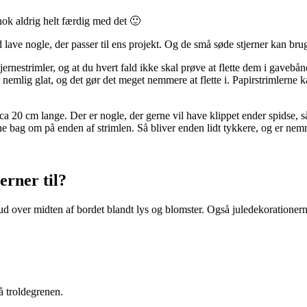
r nok aldrig helt færdig med det 🙂
d lave nogle, der passer til ens projekt. Og de små søde stjerner kan bru
 stjernestrimler, og at du hvert fald ikke skal prøve at flette dem i gave
nemlig glat, og det gør det meget nemmere at flette i. Papirstrimlerne
a 20 cm lange. Der er nogle, der gerne vil have klippet ender spidse, s
ne bag om på enden af strimlen. Så bliver enden lidt tykkere, og er nem
erner til?
ud over midten af bordet blandt lys og blomster. Også juledekorationerne 
 troldegrenen.