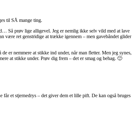
ges til SÅ mange ting.
bånd… Så prøv lige alligevel. Jeg er nemlig ikke selv vild med at lave
 kan være ret genstridige at trække igennem – men gavebåndet glider
å de er nemmere at stikke ind under, når man fletter. Men jeg synes,
mere at stikke under. Prøv dig frem – det er smag og behag. 🙂
får et stjernedrys – det giver dem et lille pift. De kan også bruges