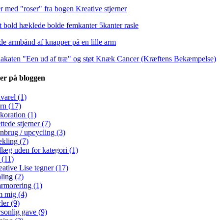
er på bloggen
varel (1)
rn (17)
koration (1)
ttede stjerner (7)
nbrug / upcycling (3)
kling (7)
dlæg uden for kategori (1)
 (11)
ative Lise tegner (17)
ling (2)
rmorering (1)
 mig (4)
ler (9)
rsonlig gave (9)